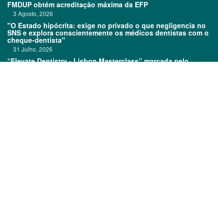
FMDUP obtém acreditação máxima da EFP
3 Agosto, 2026
"O Estado hipócrita: exige no privado o que negligencia no
SNS e explora conscientemente os médicos dentistas com o
cheque-dentista"
31 Julho, 2026
“Elevate Dentistry - Lisbon Masterclass” marcada pelo
sucesso
31 Julho, 2026
Links:
Prémios DentalPro
Classificados
TOP 600
Ficha técnica
Quem é Quem
Estatuto editorial
Assinatura
Política de privacidade
Media kit
Política de cookies
©
2026 CódigoPro