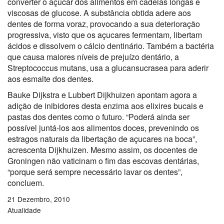
converter o açúcar dos alimentos em cadeias longas e
viscosas de glucose. A substância obtida adere aos
dentes de forma voraz, provocando a sua deterioração
progressiva, visto que os açucares fermentam, libertam
ácidos e dissolvem o cálcio dentinário. Também a bactéria
que causa maiores níveis de prejuízo dentário, a
Streptococcus mutans, usa a glucansucrasea para aderir
aos esmalte dos dentes.
Bauke Dijkstra e Lubbert Dijkhuizen apontam agora a
adição de inibidores desta enzima aos elixires bucais e
pastas dos dentes como o futuro. “Poderá ainda ser
possível juntá-los aos alimentos doces, prevenindo os
estragos naturais da libertação de açucares na boca”,
acrescenta Dijkhuizen. Mesmo assim, os docentes de
Groningen não vaticinam o fim das escovas dentárias,
“porque será sempre necessário lavar os dentes”,
concluem.
21 Dezembro, 2010
Atualidade