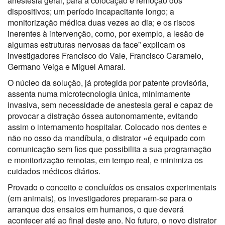
anestesia geral, para a colocação e remoção dos
dispositivos; um período incapacitante longo; a
monitorização médica duas vezes ao dia; e os riscos
inerentes à intervenção, como, por exemplo, a lesão de
algumas estruturas nervosas da face” explicam os
investigadores Francisco do Vale, Francisco Caramelo,
Germano Veiga e Miguel Amaral.
O núcleo da solução, já protegida por patente provisória,
assenta numa microtecnologia única, minimamente
invasiva, sem necessidade de anestesia geral e capaz de
provocar a distração óssea autonomamente, evitando
assim o internamento hospitalar. Colocado nos dentes e
não no osso da mandíbula, o distrator «é equipado com
comunicação sem fios que possibilita a sua programação
e monitorização remotas, em tempo real, e minimiza os
cuidados médicos diários.
Provado o conceito e concluídos os ensaios experimentais
(em animais), os investigadores preparam-se para o
arranque dos ensaios em humanos, o que deverá
acontecer até ao final deste ano. No futuro, o novo distrator