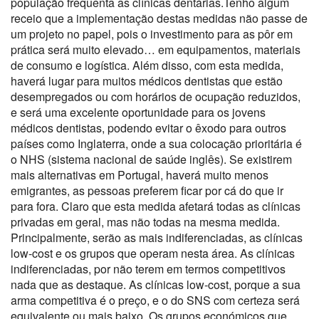
população frequenta as clínicas dentárias.Tenho algum
receio que a implementação destas medidas não passe de
um projeto no papel, pois o investimento para as pôr em
prática será muito elevado… em equipamentos, materiais
de consumo e logística. Além disso, com esta medida,
haverá lugar para muitos médicos dentistas que estão
desempregados ou com horários de ocupação reduzidos,
e será uma excelente oportunidade para os jovens
médicos dentistas, podendo evitar o êxodo para outros
países como Inglaterra, onde a sua colocação prioritária é
o NHS (sistema nacional de saúde inglês). Se existirem
mais alternativas em Portugal, haverá muito menos
emigrantes, as pessoas preferem ficar por cá do que ir
para fora. Claro que esta medida afetará todas as clínicas
privadas em geral, mas não todas na mesma medida.
Principalmente, serão as mais indiferenciadas, as clínicas
low-cost e os grupos que operam nesta área. As clínicas
indiferenciadas, por não terem em termos competitivos
nada que as destaque. As clínicas low-cost, porque a sua
arma competitiva é o preço, e o do SNS com certeza será
equivalente ou mais baixo. Os grupos económicos que