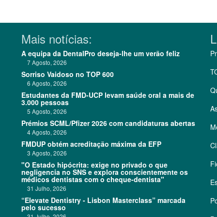
Mais notícias:
L
A equipa da DentalPro deseja-lhe um verão feliz
Pr
7 Agosto, 2026
T
Sorriso Vaidoso no TOP 600
6 Agosto, 2026
Q
Estudantes da FMD-UCP levam saúde oral a mais de
3.000 pessoas
As
5 Agosto, 2026
Prémios SCML/Pfizer 2026 com candidaturas abertas
Me
4 Agosto, 2026
FMDUP obtém acreditação máxima da EFP
Cl
3 Agosto, 2026
Fi
"O Estado hipócrita: exige no privado o que
negligencia no SNS e explora conscientemente os
médicos dentistas com o cheque-dentista"
Es
31 Julho, 2026
“Elevate Dentistry - Lisbon Masterclass” marcada
Po
pelo sucesso
31 Julho, 2026