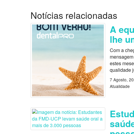
Notícias relacionadas
A equ
lhe u
Com a cheg
mensagem es
estes mese
qualidade 
7 Agosto, 2
Atualidade
Estu
saúde
pess