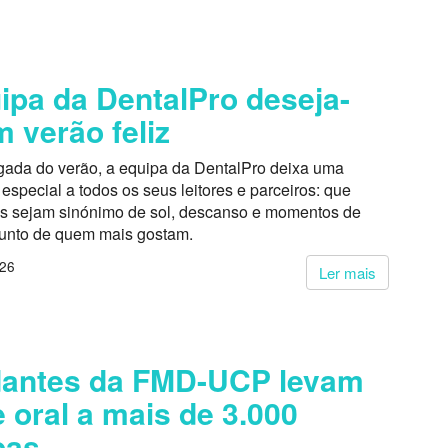
ipa da DentalPro deseja-
m verão feliz
ada do verão, a equipa da DentalPro deixa uma
pecial a todos os seus leitores e parceiros: que
s sejam sinónimo de sol, descanso e momentos de
junto de quem mais gostam.
026
Ler mais
dantes da FMD-UCP levam
 oral a mais de 3.000
oas