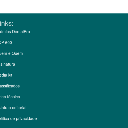
inks:
émios DentalPro
OP 600
uem é Quem
sinatura
dia kit
assificados
cha técnica
tatuto editorial
lítica de privacidade