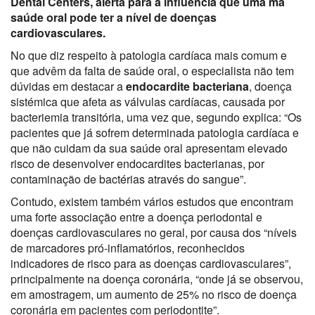
Dental Centers, alerta para a influência que uma má
saúde oral pode ter a nível de doenças
cardiovasculares.
No que diz respeito à patologia cardíaca mais comum e
que advêm da falta de saúde oral, o especialista não tem
dúvidas em destacar a
endocardite bacteriana
, doença
sistémica que afeta as válvulas cardíacas, causada por
bacteriemia transitória, uma vez que, segundo explica: “Os
pacientes que já sofrem determinada patologia cardíaca e
que não cuidam da sua saúde oral apresentam elevado
risco de desenvolver endocardites bacterianas, por
contaminação de bactérias através do sangue”.
Contudo, existem também vários estudos que encontram
uma forte associação entre a doença periodontal e
doenças cardiovasculares no geral, por causa dos “níveis
de marcadores pró-inflamatórios, reconhecidos
indicadores de risco para as doenças cardiovasculares”,
principalmente na doença coronária, “onde já se observou,
em amostragem, um aumento de 25% no risco de doença
coronária em pacientes com periodontite”.