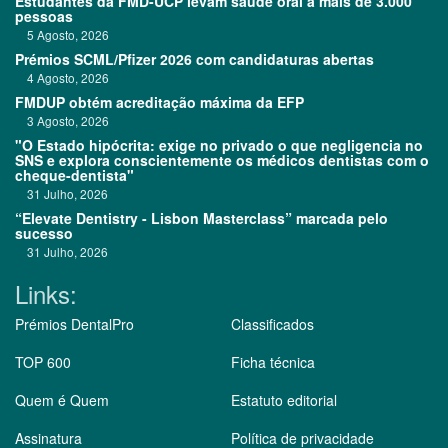
Estudantes da FMD-UCP levam saúde oral a mais de 3.000
pessoas
5 Agosto, 2026
Prémios SCML/Pfizer 2026 com candidaturas abertas
4 Agosto, 2026
FMDUP obtém acreditação máxima da EFP
3 Agosto, 2026
"O Estado hipócrita: exige no privado o que negligencia no
SNS e explora conscientemente os médicos dentistas com o
cheque-dentista"
31 Julho, 2026
“Elevate Dentistry - Lisbon Masterclass” marcada pelo
sucesso
31 Julho, 2026
Links:
Prémios DentalPro
Classificados
TOP 600
Ficha técnica
Quem é Quem
Estatuto editorial
Assinatura
Política de privacidade