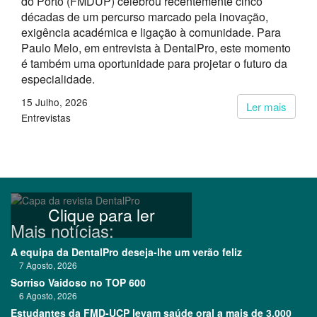
do Porto (FMDUP) celebrou recentemente cinco
décadas de um percurso marcado pela inovação,
exigência académica e ligação à comunidade. Para
Paulo Melo, em entrevista à DentalPro, este momento
é também uma oportunidade para projetar o futuro da
especialidade.
15 Julho, 2026
Ler mais
Entrevistas
Clique para ler
Mais notícias:
A equipa da DentalPro deseja-lhe um verão feliz
7 Agosto, 2026
Sorriso Vaidoso no TOP 600
6 Agosto, 2026
Estudantes da FMD-UCP levam saúde oral a mais de 3.000