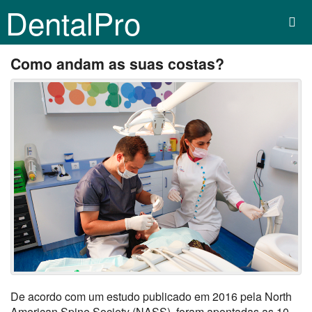
DentalPro
Como andam as suas costas?
De acordo com um estudo publicado em 2016 pela North
American Spine Society (NASS), foram apontadas as 10