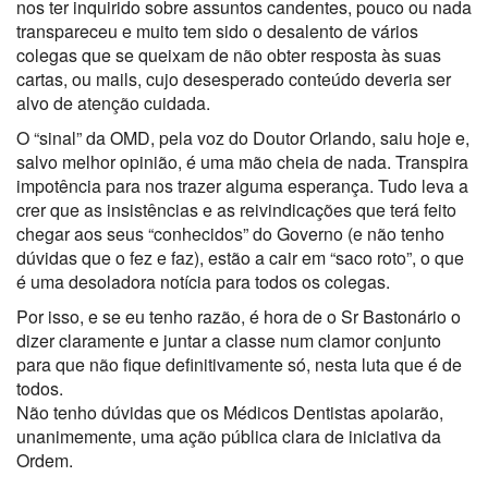
nos ter inquirido sobre assuntos candentes, pouco ou nada
transpareceu e muito tem sido o desalento de vários
colegas que se queixam de não obter resposta às suas
cartas, ou mails, cujo desesperado conteúdo deveria ser
alvo de atenção cuidada.
O “sinal” da OMD, pela voz do Doutor Orlando, saiu hoje e,
salvo melhor opinião, é uma mão cheia de nada. Transpira
impotência para nos trazer alguma esperança. Tudo leva a
crer que as insistências e as reivindicações que terá feito
chegar aos seus “conhecidos” do Governo (e não tenho
dúvidas que o fez e faz), estão a cair em “saco roto”, o que
é uma desoladora notícia para todos os colegas.
Por isso, e se eu tenho razão, é hora de o Sr Bastonário o
dizer claramente e juntar a classe num clamor conjunto
para que não fique definitivamente só, nesta luta que é de
todos.
Não tenho dúvidas que os Médicos Dentistas apoiarão,
unanimemente, uma ação pública clara de iniciativa da
Ordem.