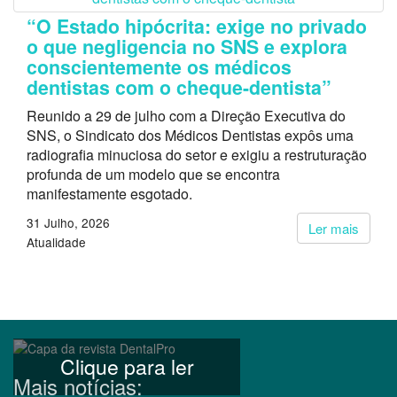
“O Estado hipócrita: exige no privado
o que negligencia no SNS e explora
conscientemente os médicos
dentistas com o cheque-dentista”
Reunido a 29 de julho com a Direção Executiva do
SNS, o Sindicato dos Médicos Dentistas expôs uma
radiografia minuciosa do setor e exigiu a restruturação
profunda de um modelo que se encontra
manifestamente esgotado.
31 Julho, 2026
Ler mais
Atualidade
Clique para ler
Mais notícias: