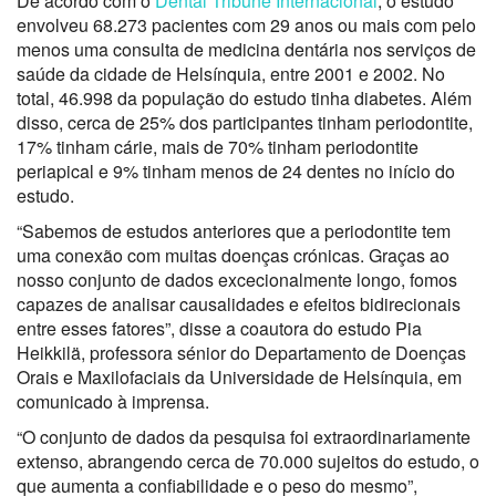
De acordo com o
Dental Tribune Internacional
, o estudo
envolveu 68.273 pacientes com 29 anos ou mais com pelo
menos uma consulta de medicina dentária nos serviços de
saúde da cidade de Helsínquia, entre 2001 e 2002. No
total, 46.998 da população do estudo tinha diabetes. Além
disso, cerca de 25% dos participantes tinham periodontite,
17% tinham cárie, mais de 70% tinham periodontite
periapical e 9% tinham menos de 24 dentes no início do
estudo.
“Sabemos de estudos anteriores que a periodontite tem
uma conexão com muitas doenças crónicas. Graças ao
nosso conjunto de dados excecionalmente longo, fomos
capazes de analisar causalidades e efeitos bidirecionais
entre esses fatores”, disse a coautora do estudo Pia
Heikkilä, professora sénior do Departamento de Doenças
Orais e Maxilofaciais da Universidade de Helsínquia, em
comunicado à imprensa.
“O conjunto de dados da pesquisa foi extraordinariamente
extenso, abrangendo cerca de 70.000 sujeitos do estudo, o
que aumenta a confiabilidade e o peso do mesmo”,