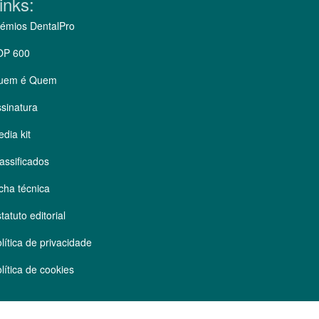
inks:
émios DentalPro
OP 600
uem é Quem
sinatura
dia kit
assificados
cha técnica
tatuto editorial
lítica de privacidade
lítica de cookies