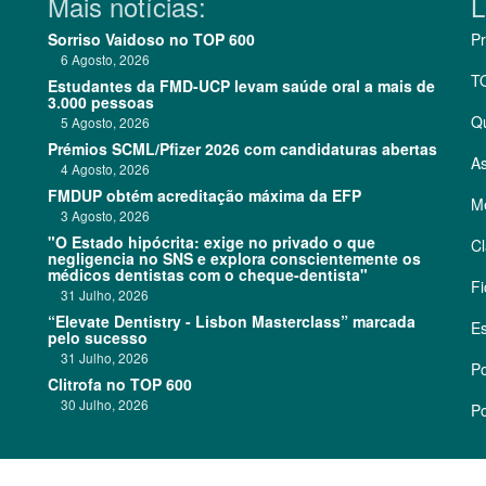
Mais notícias:
L
Sorriso Vaidoso no TOP 600
Pr
6 Agosto, 2026
T
Estudantes da FMD-UCP levam saúde oral a mais de
3.000 pessoas
Q
5 Agosto, 2026
Prémios SCML/Pfizer 2026 com candidaturas abertas
As
4 Agosto, 2026
FMDUP obtém acreditação máxima da EFP
Me
3 Agosto, 2026
"O Estado hipócrita: exige no privado o que
Cl
negligencia no SNS e explora conscientemente os
médicos dentistas com o cheque-dentista"
Fi
31 Julho, 2026
“Elevate Dentistry - Lisbon Masterclass” marcada
Es
pelo sucesso
31 Julho, 2026
Po
Clitrofa no TOP 600
30 Julho, 2026
Po
©
2026 CódigoPro