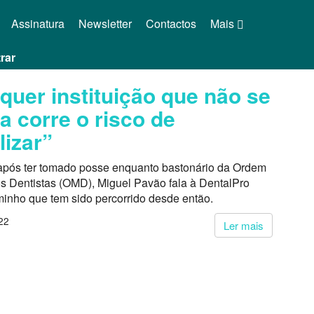
Assinatura
Newsletter
Contactos
Mais
rar
quer instituição que não se
a corre o risco de
lizar”
após ter tomado posse enquanto bastonário da Ordem
s Dentistas (OMD), Miguel Pavão fala à DentalPro
minho que tem sido percorrido desde então.
22
Ler mais