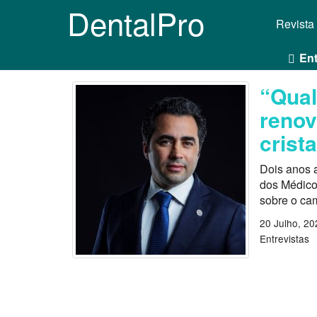
DentalPro
Revista
Ent
“Qual
renov
crista
Dois anos 
dos Médico
sobre o ca
20 Julho, 20
Entrevistas