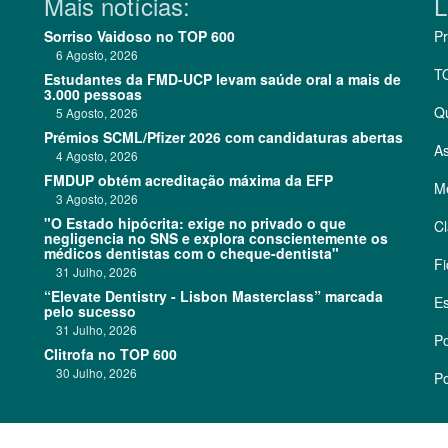
Mais notícias:
L
Sorriso Vaidoso no TOP 600
Pr
6 Agosto, 2026
T
Estudantes da FMD-UCP levam saúde oral a mais de
3.000 pessoas
Q
5 Agosto, 2026
Prémios SCML/Pfizer 2026 com candidaturas abertas
As
4 Agosto, 2026
FMDUP obtém acreditação máxima da EFP
Me
3 Agosto, 2026
"O Estado hipócrita: exige no privado o que
Cl
negligencia no SNS e explora conscientemente os
médicos dentistas com o cheque-dentista"
Fi
31 Julho, 2026
“Elevate Dentistry - Lisbon Masterclass” marcada
Es
pelo sucesso
31 Julho, 2026
Po
Clitrofa no TOP 600
30 Julho, 2026
Po
©
2026 CódigoPro