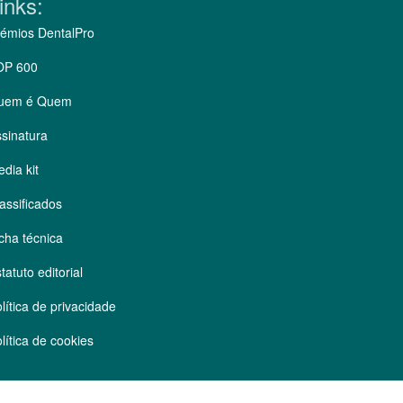
inks:
émios DentalPro
OP 600
uem é Quem
sinatura
dia kit
assificados
cha técnica
tatuto editorial
lítica de privacidade
lítica de cookies