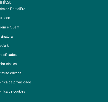
inks:
émios DentalPro
OP 600
uem é Quem
sinatura
dia kit
assificados
cha técnica
tatuto editorial
lítica de privacidade
lítica de cookies