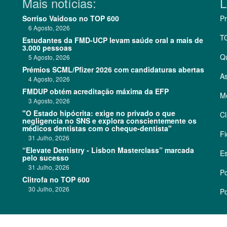
Mais notícias:
L
Sorriso Vaidoso no TOP 600
Pr
6 Agosto, 2026
T
Estudantes da FMD-UCP levam saúde oral a mais de
3.000 pessoas
Q
5 Agosto, 2026
Prémios SCML/Pfizer 2026 com candidaturas abertas
As
4 Agosto, 2026
FMDUP obtém acreditação máxima da EFP
Me
3 Agosto, 2026
"O Estado hipócrita: exige no privado o que
Cl
negligencia no SNS e explora conscientemente os
médicos dentistas com o cheque-dentista"
Fi
31 Julho, 2026
“Elevate Dentistry - Lisbon Masterclass” marcada
Es
pelo sucesso
31 Julho, 2026
Po
Clitrofa no TOP 600
30 Julho, 2026
Po
©
2026 CódigoPro