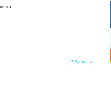
 anexo.
Próxima
→