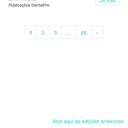
Ler mais
Publicações DentalPro
1
2
3
…
26
»
Veja aqui as edições anteriores