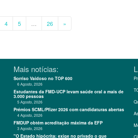
4
5
…
26
»
Mais notícias:
L
Sorriso Vaidoso no TOP 600
Pr
6 Agosto, 2026
T
Estudantes da FMD-UCP levam saúde oral a mais de
3.000 pessoas
Q
5 Agosto, 2026
Prémios SCML/Pfizer 2026 com candidaturas abertas
As
4 Agosto, 2026
FMDUP obtém acreditação máxima da EFP
Me
3 Agosto, 2026
"O Estado hipócrita: exige no privado o que
Cl