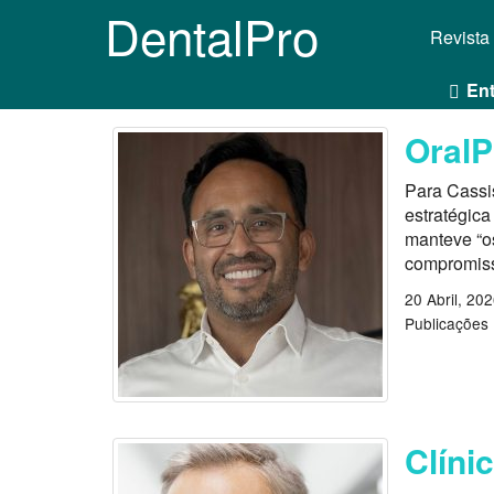
DentalPro
Revista
Ent
OralP
Para Cassis
estratégica
manteve “o
compromiss
20 Abril, 20
Publicações
Clíni