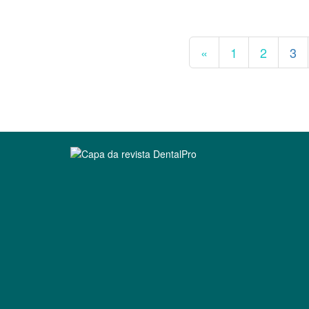
«
1
2
3
Clique para ler