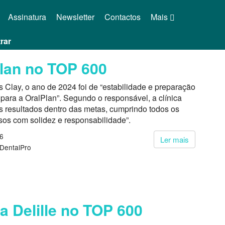
Assinatura
Newsletter
Contactos
Mais
rar
lan no TOP 600
 Clay, o ano de 2024 foi de “estabilidade e preparação
 para a OralPlan”. Segundo o responsável, a clínica
s resultados dentro das metas, cumprindo todos os
os com solidez e responsabilidade”.
26
Ler mais
 DentalPro
ca Delille no TOP 600