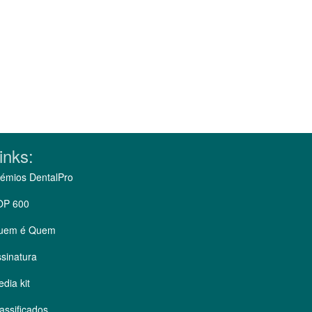
inks:
émios DentalPro
OP 600
uem é Quem
sinatura
dia kit
assificados