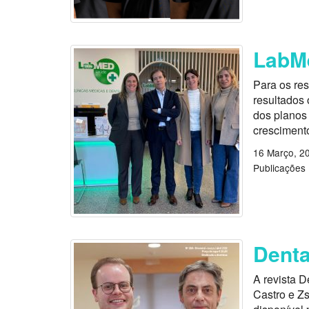
LabM
Para os re
resultados 
dos planos
cresciment
16 Março, 2
Publicações
Denta
A revista 
Castro e Zs