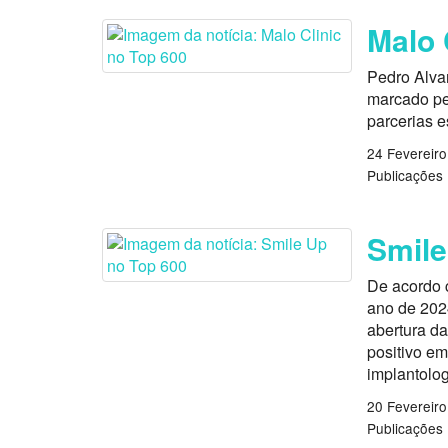
Malo 
Pedro Alvar
marcado pel
parcerias es
24 Fevereiro
Publicações
Smile
De acordo 
ano de 202
abertura d
positivo e
implantolog
20 Fevereiro
Publicações