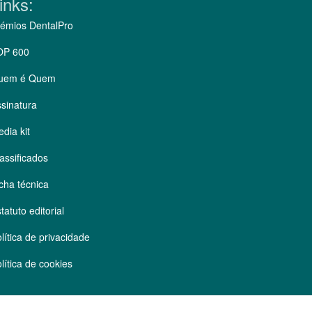
inks:
émios DentalPro
OP 600
uem é Quem
sinatura
dia kit
assificados
cha técnica
tatuto editorial
lítica de privacidade
lítica de cookies