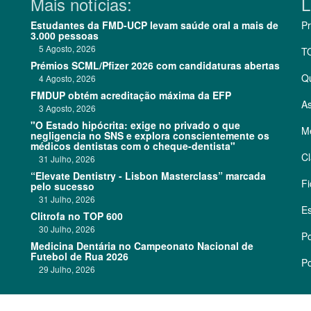
Mais notícias:
L
Estudantes da FMD-UCP levam saúde oral a mais de
Pr
3.000 pessoas
5 Agosto, 2026
T
Prémios SCML/Pfizer 2026 com candidaturas abertas
Q
4 Agosto, 2026
FMDUP obtém acreditação máxima da EFP
As
3 Agosto, 2026
"O Estado hipócrita: exige no privado o que
Me
negligencia no SNS e explora conscientemente os
médicos dentistas com o cheque-dentista"
Cl
31 Julho, 2026
“Elevate Dentistry - Lisbon Masterclass” marcada
Fi
pelo sucesso
31 Julho, 2026
Es
Clitrofa no TOP 600
30 Julho, 2026
Po
Medicina Dentária no Campeonato Nacional de
Futebol de Rua 2026
Po
29 Julho, 2026
©
2026 CódigoPro