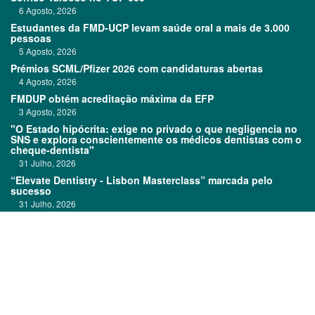
6 Agosto, 2026
Estudantes da FMD-UCP levam saúde oral a mais de 3.000
pessoas
5 Agosto, 2026
Prémios SCML/Pfizer 2026 com candidaturas abertas
4 Agosto, 2026
FMDUP obtém acreditação máxima da EFP
3 Agosto, 2026
"O Estado hipócrita: exige no privado o que negligencia no
SNS e explora conscientemente os médicos dentistas com o
cheque-dentista"
31 Julho, 2026
“Elevate Dentistry - Lisbon Masterclass” marcada pelo
sucesso
31 Julho, 2026
Clitrofa no TOP 600
30 Julho, 2026
Links:
Prémios DentalPro
Classificados
TOP 600
Ficha técnica