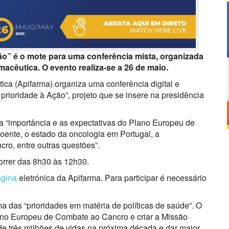
ão” é o mote para uma conferência mista, organizada
acêutica. O evento realiza-se a 26 de maio.
ca (Apifarma) organiza uma conferência digital e
prioridade à Ação”, projeto que se insere na presidência
a “importância e as expectativas do Plano Europeu de
ente, o estado da oncologia em Portugal, a
cro, entre outras questões”.
correr das 8h30 às 12h30.
ágina
eletrónica da Apifarma. Para participar é necessário
das “prioridades em matéria de políticas de saúde”. O
ano Europeu de Combate ao Cancro e criar a Missão
 de três milhões de vidas na próxima década e dar maior