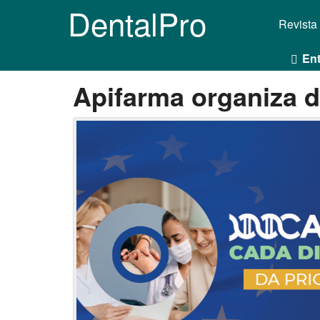
DentalPro
Revista
Ent
Apifarma organiza 