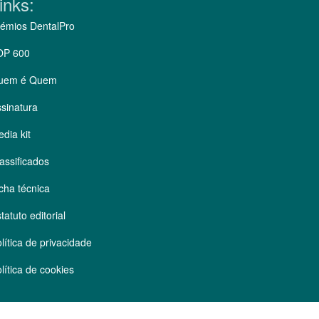
inks:
émios DentalPro
OP 600
uem é Quem
sinatura
dia kit
assificados
cha técnica
tatuto editorial
lítica de privacidade
lítica de cookies