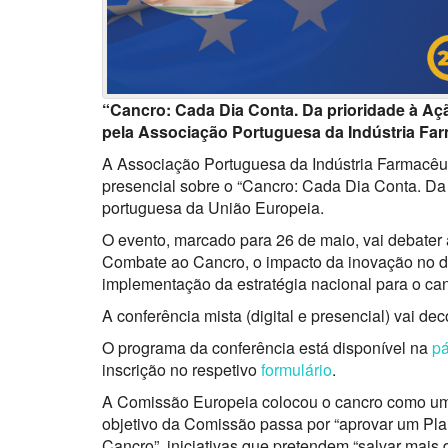
“Cancro: Cada Dia Conta. Da prioridade à Aç
pela Associação Portuguesa da Indústria Farm
A Associação Portuguesa da Indústria Farmacêuti
presencial sobre o “Cancro: Cada Dia Conta. Da 
portuguesa da União Europeia.
O evento, marcado para 26 de maio, vai debater 
Combate ao Cancro, o impacto da inovação no do
implementação da estratégia nacional para o can
A conferência mista (digital e presencial) vai de
O programa da conferência está disponível na
p
inscrição no respetivo
formulário
.
A Comissão Europeia colocou o cancro como uma 
objetivo da Comissão passa por “aprovar um Pl
Cancro”, iniciativas que pretendem “salvar mais