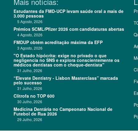
Mais notícias:
L
Estudantes da FMD-UCP levam saúde oral a mais de
Pr
3.000 pessoas
5 Agosto, 2026
T
Prémios SCML/Pfizer 2026 com candidaturas abertas
Q
4 Agosto, 2026
FMDUP obtém acreditação máxima da EFP
As
3 Agosto, 2026
"O Estado hipócrita: exige no privado o que
Me
negligencia no SNS e explora conscientemente os
médicos dentistas com o cheque-dentista"
Cl
31 Julho, 2026
“Elevate Dentistry - Lisbon Masterclass” marcada
Fi
pelo sucesso
31 Julho, 2026
Es
Clitrofa no TOP 600
30 Julho, 2026
Po
Medicina Dentária no Campeonato Nacional de
Futebol de Rua 2026
Po
29 Julho, 2026
©
2026 CódigoPro