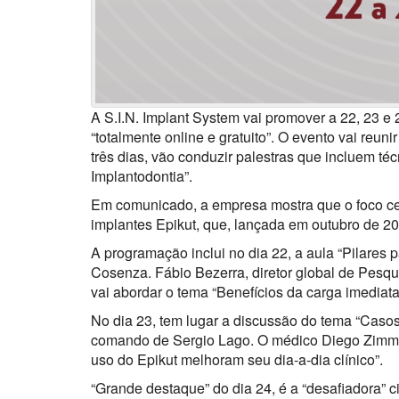
A S.I.N. Implant System vai promover a 22, 23 e
“totalmente online e gratuito”. O evento vai reun
três dias, vão conduzir palestras que incluem t
Implantodontia”.
Em comunicado, a empresa mostra que o foco cent
implantes Epikut, que, lançada em outubro de 202
A programação inclui no dia 22, a aula “Pilares 
Cosenza. Fábio Bezerra, diretor global de Pesq
vai abordar o tema “Benefícios da carga imediata
No dia 23, tem lugar a discussão do tema “Casos 
comando de Sergio Lago. O médico Diego Zimmer
uso do Epikut melhoram seu dia-a-dia clínico”.
“Grande destaque” do dia 24, é a “desafiadora” c