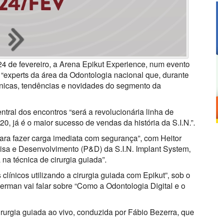
 24 de fevereiro, a Arena Epikut Experience, num evento
ir “experts da área da Odontologia nacional que, durante
écnicas, tendências e novidades do segmento da
ral dos encontros “será a revolucionária linha de
0, já é o maior sucesso de vendas da história da S.I.N.”.
para fazer carga imediata com segurança”, com Heitor
uisa e Desenvolvimento (P&D) da S.I.N. Implant System,
 na técnica de cirurgia guiada”.
clínicos utilizando a cirurgia guiada com Epikut”, sob o
man vai falar sobre “Como a Odontologia Digital e o
irurgia guiada ao vivo, conduzida por Fábio Bezerra, que