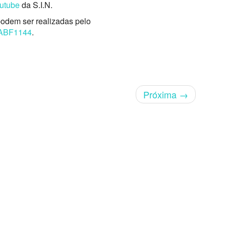
utube
da S.I.N.
podem ser realizadas pelo
f5ABF1144
.
Próxima
→