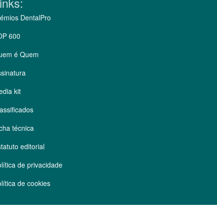
inks:
émios DentalPro
OP 600
uem é Quem
sinatura
dia kit
assificados
cha técnica
tatuto editorial
lítica de privacidade
lítica de cookies