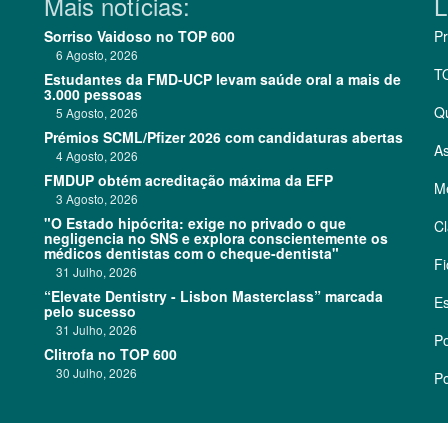
Mais notícias:
L
Sorriso Vaidoso no TOP 600
Pr
6 Agosto, 2026
T
Estudantes da FMD-UCP levam saúde oral a mais de
3.000 pessoas
Q
5 Agosto, 2026
Prémios SCML/Pfizer 2026 com candidaturas abertas
As
4 Agosto, 2026
FMDUP obtém acreditação máxima da EFP
Me
3 Agosto, 2026
"O Estado hipócrita: exige no privado o que
Cl
negligencia no SNS e explora conscientemente os
médicos dentistas com o cheque-dentista"
Fi
31 Julho, 2026
“Elevate Dentistry - Lisbon Masterclass” marcada
Es
pelo sucesso
31 Julho, 2026
Po
Clitrofa no TOP 600
30 Julho, 2026
Po
©
2026 CódigoPro