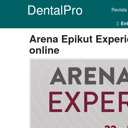
DentalPro
Revista
Ent
Arena Epikut Exper
online