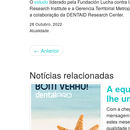
O
estudo
liderado pela Fundación Lucha contra l
Research Institute e a Gerencia Territorial Metro
a colaboração da DENTAID Research Center.
28 Outubro, 2022
Atualidade
←
Anterior
Notícias relacionadas
A equ
lhe u
Com a cheg
mensagem es
estes mese
qualidade 