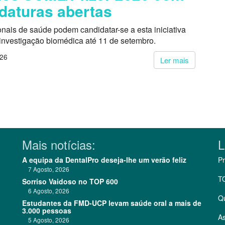
daturas abertas
onais de saúde podem candidatar-se a esta iniciativa
 investigação biomédica até 11 de setembro.
026
Ler mais
Mais notícias:
L
A equipa da DentalPro deseja-lhe um verão feliz
Pr
7 Agosto, 2026
T
Sorriso Vaidoso no TOP 600
6 Agosto, 2026
Q
Estudantes da FMD-UCP levam saúde oral a mais de
3.000 pessoas
As
5 Agosto, 2026