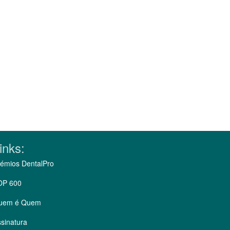
inks:
émios DentalPro
OP 600
uem é Quem
sinatura