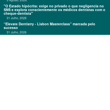
"O Estado hipócrita: exige no privado o que negligencia no
SNS e explora conscientemente os médicos dentistas com o
cheque-dentista"
31 Julho, 2026
“Elevate Dentistry - Lisbon Masterclass” marcada pelo
sucesso
31 Julho, 2026
Clitrofa no TOP 600
30 Julho, 2026
Links:
Prémios DentalPro
Classificados
TOP 600
Ficha técnica
Quem é Quem
Estatuto editorial
Assinatura
Política de privacidade
Media kit
Política de cookies