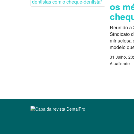
os mé
chequ
Reunido a 
Sindicato 
minuciosa d
modelo que
31 Julho, 20
Atualidade
Clique para ler