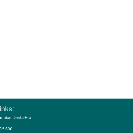
inks:
émios DentalPro
OP 600