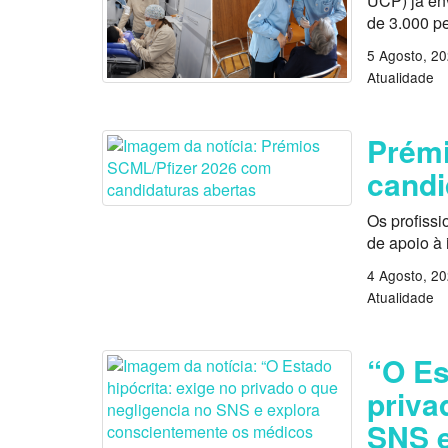
UCP) já en
de 3.000 p
5 Agosto, 2
Atualidade
Prémi
candi
Os profissi
de apoio à
4 Agosto, 2
Atualidade
“O Es
priva
SNS e