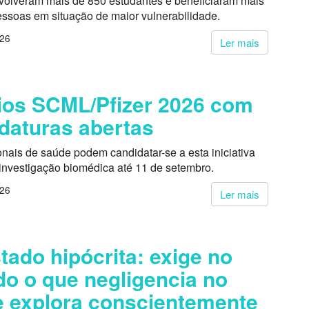
volveram mais de 850 estudantes e beneficiaram mais
essoas em situação de maior vulnerabilidade.
026
Ler mais
os SCML/Pfizer 2026 com
daturas abertas
onais de saúde podem candidatar-se a esta iniciativa
 investigação biomédica até 11 de setembro.
026
Ler mais
tado hipócrita: exige no
do o que negligencia no
 explora conscientemente