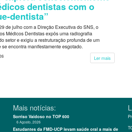
dicos dentistas com o
e-dentista”
29 de julho com a Direção Executiva do SNS, o
dos Médicos Dentistas expôs uma radiografia
o setor e exigiu a restruturação profunda de um
 se encontra manifestamente esgotado.
26
Ler mais
Mais notícias:
L
Sorriso Vaidoso no TOP 600
Pr
6 Agosto, 2026
T
Estudantes da FMD-UCP levam saúde oral a mais de