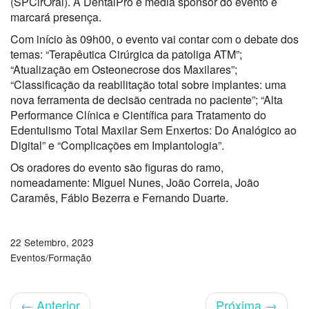
(SPCirOral). A DentalPro é media sponsor do evento e
marcará presença.
Com início às 09h00, o evento vai contar com o debate dos
temas: “Terapêutica Cirúrgica da patoliga ATM”;
“Atualização em Osteonecrose dos Maxilares”;
“Classificação da reabilitação total sobre implantes: uma
nova ferramenta de decisão centrada­ no­ paciente”; “Alta
Performance Clínica e Científica para Tratamento do
Edentulismo Total Maxilar Sem Enxertos: Do Analógico ao
Digital” e “Complicações em Implantologia”.
Os oradores do evento são figuras do ramo,
nomeadamente: Miguel Nunes, João Correia, João
Caramês, Fábio Bezerra e Fernando Duarte.
22 Setembro, 2023
Eventos/Formação
←
Anterior
Próxima
→