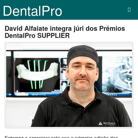
DentalPro
David Alfaiate integra júri dos Prémios
DentalPro SUPPLIER
Estamos a organizar este ano a primeira edição dos