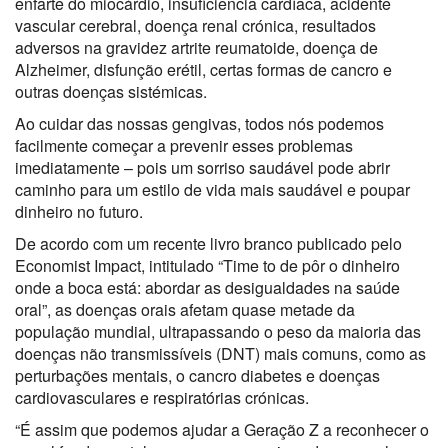
enfarte do miocárdio, insuficiência cardíaca, acidente
vascular cerebral, doença renal crónica, resultados
adversos na gravidez artrite reumatoide, doença de
Alzheimer, disfunção erétil, certas formas de cancro e
outras doenças sistémicas.
Ao cuidar das nossas gengivas, todos nós podemos
facilmente começar a prevenir esses problemas
imediatamente – pois um sorriso saudável pode abrir
caminho para um estilo de vida mais saudável e poupar
dinheiro no futuro.
De acordo com um recente livro branco publicado pelo
Economist Impact, intitulado “Time to de pôr o dinheiro
onde a boca está: abordar as desigualdades na saúde
oral”, as doenças orais afetam quase metade da
população mundial, ultrapassando o peso da maioria das
doenças não transmissíveis (DNT) mais comuns, como as
perturbações mentais, o cancro diabetes e doenças
cardiovasculares e respiratórias crónicas.
“É assim que podemos ajudar a Geração Z a reconhecer o