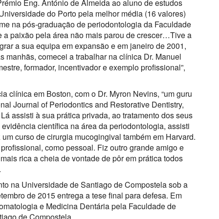
Prémio Eng. António de Almeida ao aluno de estudos
niversidade do Porto pela melhor média (16 valores)
-me na pós-graduação de periodontologia da Faculdade
e a paixão pela área não mais parou de crescer…Tive a
egrar a sua equipa em expansão e em janeiro de 2001,
s manhãs, comecei a trabalhar na clínica Dr. Manuel
stre, formador, incentivador e exemplo profissional”,
ia clínica em Boston, com o Dr. Myron Nevins, “um guru
onal Journal of Periodontics and Restorative Dentistry,
Lá assisti à sua prática privada, ao tratamento dos seus
vidência científica na área da periodontologia, assisti
iz um curso de cirurgia mucogingival também em Harvard.
profissional, como pessoal. Fiz outro grande amigo e
 mais rica a cheia de vontade de pôr em prática todos
.
to na Universidade de Santiago de Compostela sob a
etembro de 2015 entrega a tese final para defesa. Em
omatologia e Medicina Dentária pela Faculdade de
tiago de Compostela.