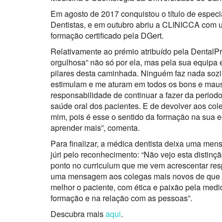
Em agosto de 2017 conquistou o título de espec
Dentistas, e em outubro abriu a CLINICCA com um
formação certificado pela DGert.
Relativamente ao prémio atribuído pela DentalPr
orgulhosa” não só por ela, mas pela sua equipa e
pilares desta caminhada. Ninguém faz nada sozi
estimulam e me aturam em todos os bons e maus
responsabilidade de continuar a fazer da period
saúde oral dos pacientes. E de devolver aos c
mim, pois é esse o sentido da formação na sua e
aprender mais”, comenta.
Para finalizar, a médica dentista deixa uma men
júri pelo reconhecimento: “Não vejo esta distin
ponto no curriculum que me vem acrescentar res
uma mensagem aos colegas mais novos de que va
melhor o paciente, com ética e paixão pela medi
formação e na relação com as pessoas”.
Descubra mais
aqui
.