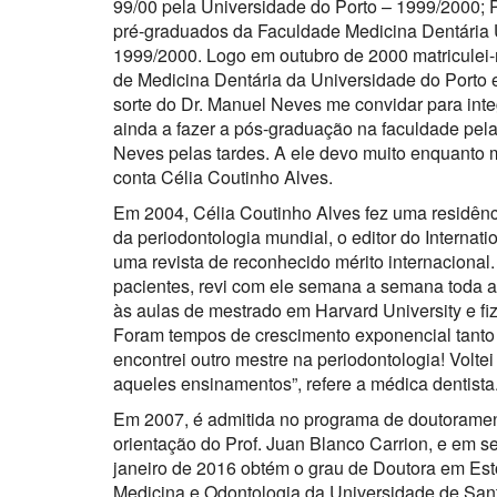
99/00 pela Universidade do Porto – 1999/2000; 
pré-graduados da Faculdade Medicina Dentária U
1999/2000. Logo em outubro de 2000 matriculei
de Medicina Dentária da Universidade do Porto 
sorte do Dr. Manuel Neves me convidar para int
ainda a fazer a pós-graduação na faculdade pela
Neves pelas tardes. A ele devo muito enquanto me
conta Célia Coutinho Alves.
Em 2004, Célia Coutinho Alves fez uma residênc
da periodontologia mundial, o editor do Internati
uma revista de reconhecido mérito internacional. 
pacientes, revi com ele semana a semana toda a e
às aulas de mestrado em Harvard University e f
Foram tempos de crescimento exponencial tanto 
encontrei outro mestre na periodontologia! Voltei
aqueles ensinamentos”, refere a médica dentista
Em 2007, é admitida no programa de doutoramen
orientação do Prof. Juan Blanco Carrion, e em s
janeiro de 2016 obtém o grau de Doutora em Est
Medicina e Odontologia da Universidade de San