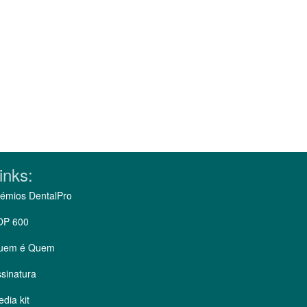
inks:
émios DentalPro
OP 600
uem é Quem
sinatura
dia kit