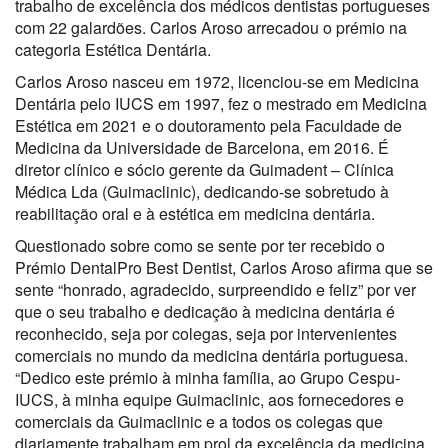
trabalho de excelência dos médicos dentistas portugueses
com 22 galardões. Carlos Aroso arrecadou o prémio na
categoria Estética Dentária.
Carlos Aroso nasceu em 1972, licenciou-se em Medicina
Dentária pelo IUCS em 1997, fez o mestrado em Medicina
Estética em 2021 e o doutoramento pela Faculdade de
Medicina da Universidade de Barcelona, em 2016. É
diretor clínico e sócio gerente da Guimadent – Clínica
Médica Lda (Guimaclinic), dedicando-se sobretudo à
reabilitação oral e à estética em medicina dentária.
Questionado sobre como se sente por ter recebido o
Prémio DentalPro Best Dentist, Carlos Aroso afirma que se
sente “honrado, agradecido, surpreendido e feliz” por ver
que o seu trabalho e dedicação à medicina dentária é
reconhecido, seja por colegas, seja por intervenientes
comerciais no mundo da medicina dentária portuguesa.
“Dedico este prémio à minha família, ao Grupo Cespu-
IUCS, à minha equipe Guimaclinic, aos fornecedores e
comerciais da Guimaclinic e a todos os colegas que
diariamente trabalham em prol da excelência da medicina