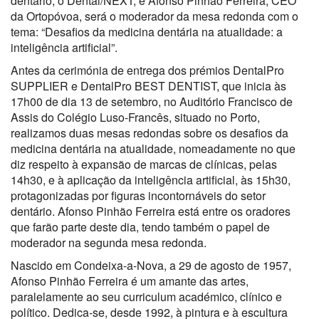
dentário, o Dental/NEXT, e Afonso Pinhão Ferreira, CEO
da Ortopóvoa, será o moderador da mesa redonda com o
tema: “Desafios da medicina dentária na atualidade: a
inteligência artificial”.
Antes da cerimónia de entrega dos prémios DentalPro
SUPPLIER e DentalPro BEST DENTIST, que inicia às
17h00 de dia 13 de setembro, no Auditório Francisco de
Assis do Colégio Luso-Francês, situado no Porto,
realizamos duas mesas redondas sobre os desafios da
medicina dentária na atualidade, nomeadamente no que
diz respeito à expansão de marcas de clínicas, pelas
14h30, e à aplicação da inteligência artificial, às 15h30,
protagonizadas por figuras incontornáveis do setor
dentário. Afonso Pinhão Ferreira está entre os oradores
que farão parte deste dia, tendo também o papel de
moderador na segunda mesa redonda.
Nascido em Condeixa-a-Nova, a 29 de agosto de 1957,
Afonso Pinhão Ferreira é um amante das artes,
paralelamente ao seu curriculum académico, clínico e
político. Dedica-se, desde 1992, à pintura e à escultura