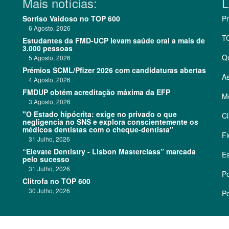
Mais notícias:
L
Sorriso Vaidoso no TOP 600
Pr
6 Agosto, 2026
T
Estudantes da FMD-UCP levam saúde oral a mais de
3.000 pessoas
Q
5 Agosto, 2026
Prémios SCML/Pfizer 2026 com candidaturas abertas
As
4 Agosto, 2026
FMDUP obtém acreditação máxima da EFP
Me
3 Agosto, 2026
"O Estado hipócrita: exige no privado o que
Cl
negligencia no SNS e explora conscientemente os
médicos dentistas com o cheque-dentista"
Fi
31 Julho, 2026
“Elevate Dentistry - Lisbon Masterclass” marcada
Es
pelo sucesso
31 Julho, 2026
Po
Clitrofa no TOP 600
30 Julho, 2026
Po
©
2026 CódigoPro