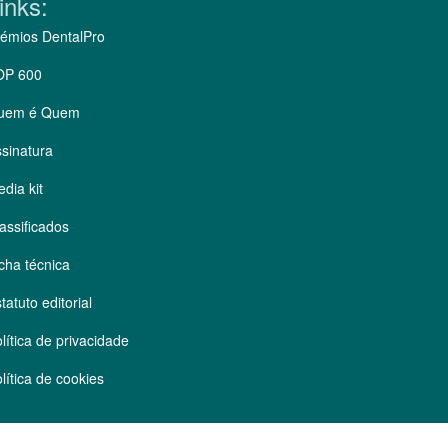
inks:
émios DentalPro
OP 600
uem é Quem
sinatura
dia kit
assificados
cha técnica
tatuto editorial
lítica de privacidade
lítica de cookies