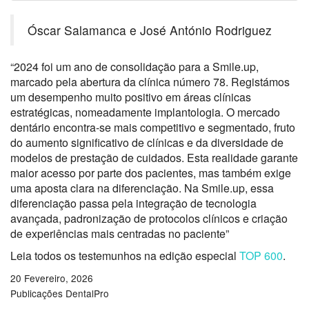
Óscar Salamanca e José António Rodriguez
“2024 foi um ano de consolidação para a
Smile.up
,
marcado pela abertura da clínica número 78
.
Registámos
um desempenho muito positivo
em áreas clínicas
estratégicas
, nomeadamente implantologia
. O mercado
dentário encontra-se mais competitivo e segmentado,
fruto
do aumento significativo de clínicas e da diversidade de
modelos de prestação de cuidados.
Esta realidade garante
maior acesso por parte dos
pacientes, mas também exige
uma aposta clara na diferenciação.
Na
Smile.up
, essa
diferenciação
passa
pela i
ntegração de tecnologia
avançada
, padronização de protocolos clínicos e c
riação
de experiências
mais centradas no paciente
”
Leia todos os testemunhos na edição especial
TOP 600
.
20 Fevereiro, 2026
Publicações DentalPro