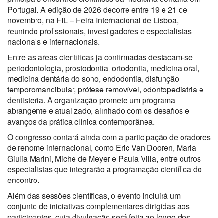
Portugal. A edição de 2026 decorre entre 19 e 21 de
novembro, na
FIL – Feira Internacional de Lisboa
,
reunindo profissionais, investigadores e especialistas
nacionais e internacionais.
Entre as áreas científicas já confirmadas destacam-se
periodontologia, prostodontia, ortodontia, medicina oral,
medicina dentária do sono, endodontia, disfunção
temporomandibular, prótese removível, odontopediatria e
dentisteria. A organização promete um programa
abrangente e atualizado, alinhado com os desafios e
avanços da prática clínica contemporânea.
O congresso contará ainda com a participação de oradores
de renome internacional, como
Eric Van Dooren
,
Maria
Giulia Marini
,
Miche de Meyer
e
Paula Villa
, entre outros
especialistas que integrarão a programação científica do
encontro.
Além das sessões científicas, o evento incluirá um
conjunto de iniciativas complementares dirigidas aos
participantes, cuja divulgação será feita ao longo dos