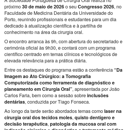
A
Sociedade Portuguesa de Cirurgia Oral
realiza no
próximo
30 de maio de 2026
o seu
Congresso 2026
, no
Faculdade de Medicina Dentária da Universidade do
Porto
, reunindo profissionais e estudantes para um dia
dedicado à atualização científica e à partilha de
conhecimento na área da cirurgia oral.
O encontro arranca às 9h, com abertura do secretariado e
cerimónia oficial às 9h30, e contará com um programa
científico centrado em temas clínicos e tecnológicos de
elevada relevância para a prática diária.
Entre os destaques do programa estão a conferência
“Da
Imagem ao Ato Cirúrgico: a Tomografia
Computorizada como ferramenta de diagnóstico e
planeamento em Cirurgia Oral”
, apresentada por
João
Carlos Faria
, bem como a sessão sobre
inclusões
dentárias
, conduzida por
Tiago Fonseca
.
Ao longo da tarde serão abordados temas como
laser na
cirurgia oral dos tecidos moles
,
quisto dentígero e
decisão terapêutica
,
patologia da mucosa oral com