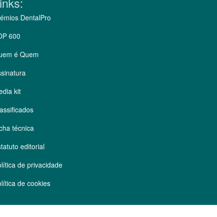
inks:
émios DentalPro
OP 600
uem é Quem
sinatura
dia kit
assificados
cha técnica
tatuto editorial
lítica de privacidade
lítica de cookies