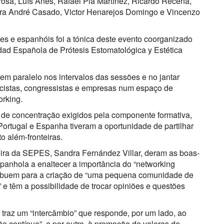
osa, Luís Anes, Rafael Plá Martínez, Ricardo Recena,
ara André Casado, Victor Henarejos Domingo e Vincenzo
es e espanhóis foi a tónica deste evento coorganizado
ad Española de Prótesis Estomatológica y Estética
em paralelo nos intervalos das sessões e no jantar
encistas, congressistas e empresas num espaço de
orking.
 de concentração exigidos pela componente formativa,
Portugal e Espanha tiveram a oportunidade de partilhar
to além-fronteiras.
eira da SEPES, Sandra Fernández Villar, deram as boas-
spanhola a enaltecer a importância do “networking
tribuem para a criação de “uma pequena comunidade de
e têm a possibilidade de trocar opiniões e questões
 traz um “intercâmbio” que responde, por um lado, ao
o contínua”, e por outro, à promoção de valores de