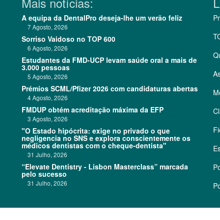
Mais notícias:
L
A equipa da DentalPro deseja-lhe um verão feliz
Pr
7 Agosto, 2026
T
Sorriso Vaidoso no TOP 600
6 Agosto, 2026
Q
Estudantes da FMD-UCP levam saúde oral a mais de
3.000 pessoas
As
5 Agosto, 2026
Prémios SCML/Pfizer 2026 com candidaturas abertas
Me
4 Agosto, 2026
FMDUP obtém acreditação máxima da EFP
Cl
3 Agosto, 2026
Fi
"O Estado hipócrita: exige no privado o que
negligencia no SNS e explora conscientemente os
médicos dentistas com o cheque-dentista"
Es
31 Julho, 2026
“Elevate Dentistry - Lisbon Masterclass” marcada
Po
pelo sucesso
31 Julho, 2026
Po
©
2026 CódigoPro