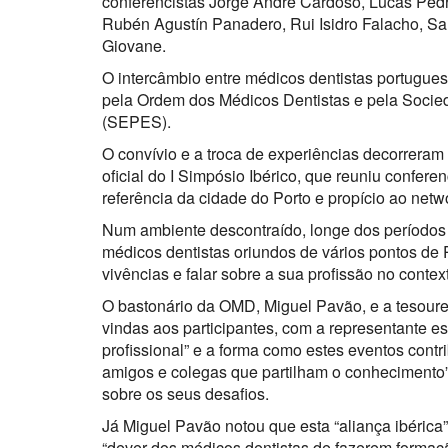
conferencistas Jorge André Cardoso, Lucas Pedr
Rubén Agustín Panadero, Rui Isidro Falacho, S
Giovane.
O intercâmbio entre médicos dentistas portugues
pela Ordem dos Médicos Dentistas e pela Socied
(SEPES).
O convívio e a troca de experiências decorreram 
oficial do I Simpósio Ibérico, que reuniu confer
referência da cidade do Porto e propício ao netw
Num ambiente descontraído, longe dos períodos
médicos dentistas oriundos de vários pontos de 
vivências e falar sobre a sua profissão no contex
O bastonário da OMD, Miguel Pavão, e a tesour
vindas aos participantes, com a representante e
profissional” e a forma como estes eventos con
amigos e colegas que partilham o conhecimento” 
sobre os seus desafios.
Já Miguel Pavão notou que esta “aliança ibérica”
“dever dos médicos dentistas de fazerem formaçã