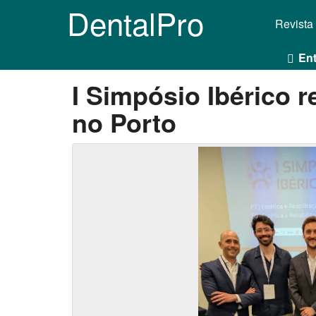
DentalPro
Revista
Ent
I Simpósio Ibérico r
no Porto