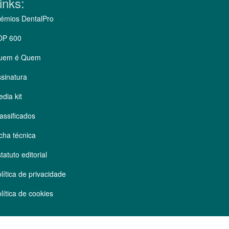
inks:
émios DentalPro
OP 600
uem é Quem
sinatura
dia kit
assificados
cha técnica
tatuto editorial
lítica de privacidade
lítica de cookies