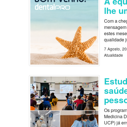
A equ
lhe u
Com a cheg
mensagem es
estes mese
qualidade 
7 Agosto, 2
Atualidade
Estu
saúde
pess
Os program
Medicina D
UCP) já en