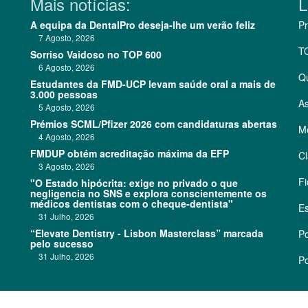
Mais notícias:
L
A equipa da DentalPro deseja-lhe um verão feliz
Pr
7 Agosto, 2026
T
Sorriso Vaidoso no TOP 600
6 Agosto, 2026
Q
Estudantes da FMD-UCP levam saúde oral a mais de
3.000 pessoas
As
5 Agosto, 2026
Prémios SCML/Pfizer 2026 com candidaturas abertas
Me
4 Agosto, 2026
FMDUP obtém acreditação máxima da EFP
Cl
3 Agosto, 2026
Fi
"O Estado hipócrita: exige no privado o que
negligencia no SNS e explora conscientemente os
médicos dentistas com o cheque-dentista"
Es
31 Julho, 2026
“Elevate Dentistry - Lisbon Masterclass” marcada
Po
pelo sucesso
31 Julho, 2026
Po
©
2026 CódigoPro