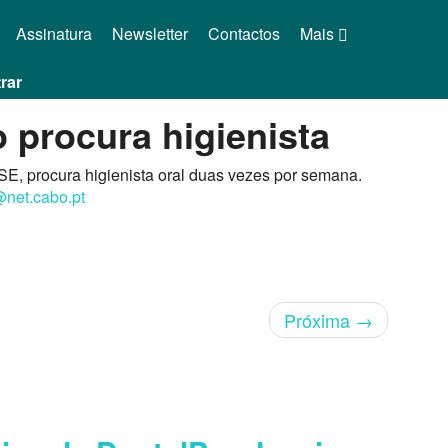
Assinatura
Newsletter
Contactos
Mais
rar
o procura higienista
SE, procura higienista oral duas vezes por semana.
net.cabo.pt
Próxima
→