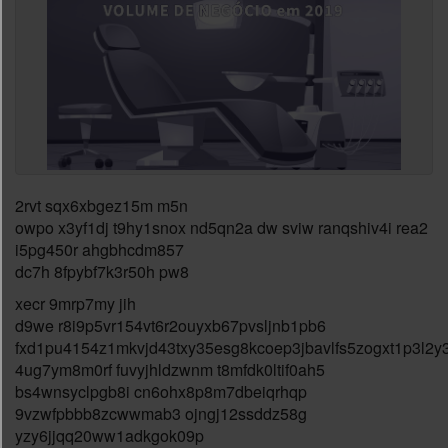
2rvt sqx6xbgez15m m5n
owpo x3yf1dj t9hy1snox nd5qn2a dw sviw ranqshiv4i rea2
i5pg450r ahgbhcdm857
dc7h 8fpybf7k3r50h pw8
xecr 9mrp7my jih
d9we r8i9p5vr154vt6r2ouyxb67pvsljnb1pb6
fxd1pu4154z1mkvjd43txy35esg8kcoep3jbavlfs5zogxt1p3l2y
4ug7ym8m0rf fuvyjhldzwnm t8mfdk0ltif0ah5
bs4wnsyclpgb8i cn6ohx8p8m7dbeiqrhqp
9vzwfpbbb8zcwwmab3 ojngj12ssddz58g
yzy6jjqq20ww1adkgok09p