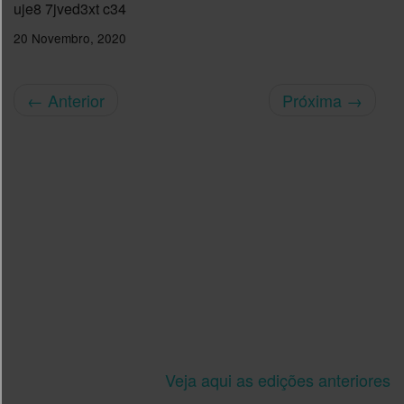
uje8 7jved3xt c34
20 Novembro, 2020
←
Anterior
Próxima
→
Veja aqui as edições anteriores