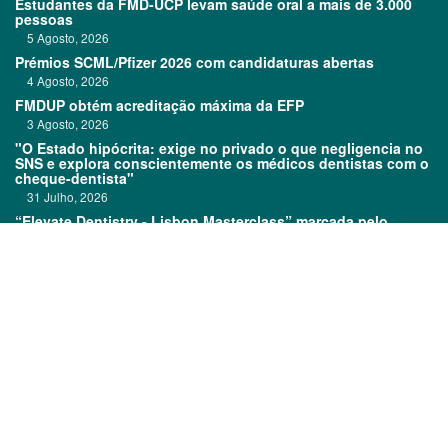
Estudantes da FMD-UCP levam saúde oral a mais de 3.000
pessoas
5 Agosto, 2026
Prémios SCML/Pfizer 2026 com candidaturas abertas
4 Agosto, 2026
FMDUP obtém acreditação máxima da EFP
3 Agosto, 2026
"O Estado hipócrita: exige no privado o que negligencia no
SNS e explora conscientemente os médicos dentistas com o
cheque-dentista"
31 Julho, 2026
“Elevate Dentistry - Lisbon Masterclass” marcada pelo
sucesso
31 Julho, 2026
Links:
Prémios DentalPro
Classificados
TOP 600
Ficha técnica
Quem é Quem
Estatuto editorial
Assinatura
Política de privacidade