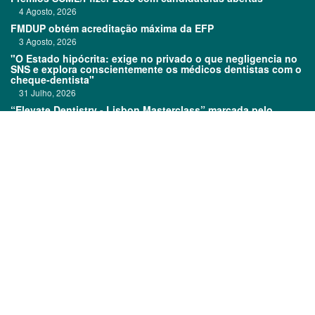
4 Agosto, 2026
FMDUP obtém acreditação máxima da EFP
3 Agosto, 2026
"O Estado hipócrita: exige no privado o que negligencia no
SNS e explora conscientemente os médicos dentistas com o
cheque-dentista"
31 Julho, 2026
“Elevate Dentistry - Lisbon Masterclass” marcada pelo
sucesso
31 Julho, 2026
Links:
Prémios DentalPro
Classificados
TOP 600
Ficha técnica
Quem é Quem
Estatuto editorial
Assinatura
Política de privacidade
Media kit
Política de cookies