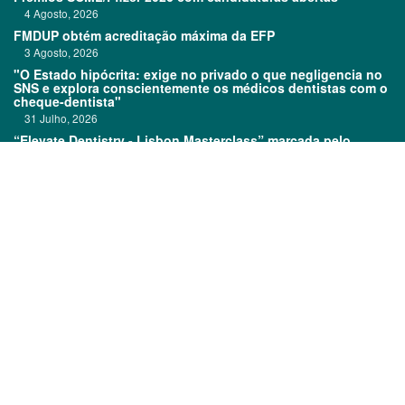
4 Agosto, 2026
FMDUP obtém acreditação máxima da EFP
3 Agosto, 2026
"O Estado hipócrita: exige no privado o que negligencia no
SNS e explora conscientemente os médicos dentistas com o
cheque-dentista"
31 Julho, 2026
“Elevate Dentistry - Lisbon Masterclass” marcada pelo
sucesso
31 Julho, 2026
Links:
Prémios DentalPro
Classificados
TOP 600
Ficha técnica
Quem é Quem
Estatuto editorial
Assinatura
Política de privacidade
Media kit
Política de cookies