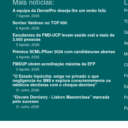
Mais notícias:
L
A equipa da DentalPro deseja-lhe um verão feliz
Pr
7 Agosto, 2026
T
Sorriso Vaidoso no TOP 600
6 Agosto, 2026
Q
Estudantes da FMD-UCP levam saúde oral a mais de
3.000 pessoas
As
5 Agosto, 2026
Prémios SCML/Pfizer 2026 com candidaturas abertas
Me
4 Agosto, 2026
FMDUP obtém acreditação máxima da EFP
Cl
3 Agosto, 2026
Fi
"O Estado hipócrita: exige no privado o que
negligencia no SNS e explora conscientemente os
médicos dentistas com o cheque-dentista"
Es
31 Julho, 2026
“Elevate Dentistry - Lisbon Masterclass” marcada
Po
pelo sucesso
31 Julho, 2026
Po
©
2026 CódigoPro