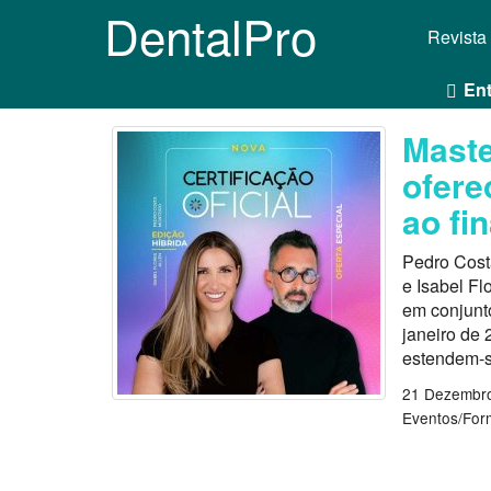
DentalPro
Revista
Ent
Mast
ofere
ao fi
Pedro Cost
e Isabel Fl
em conjunto
janeiro de 
estendem-s
21 Dezembro
Eventos/Fo