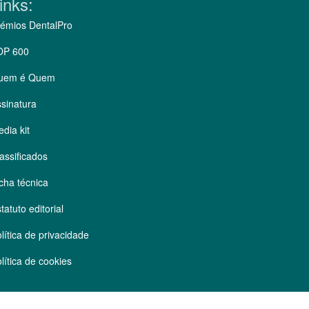
inks:
émios DentalPro
OP 600
uem é Quem
sinatura
dia kit
assificados
cha técnica
tatuto editorial
lítica de privacidade
lítica de cookies