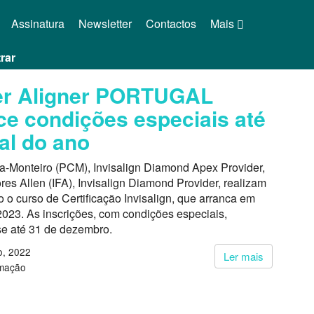
Assinatura
Newsletter
Contactos
Mais
rar
er Aligner PORTUGAL
ce condições especiais até
nal do ano
a-Monteiro (PCM), Invisalign Diamond Apex Provider,
ores Allen (IFA), Invisalign Diamond Provider, realizam
 o curso de Certificação Invisalign, que arranca em
2023. As inscrições, com condições especiais,
e até 31 de dezembro.
, 2022
Ler mais
rmação