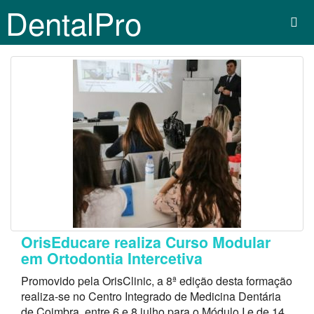
DentalPro
OrisEducare realiza Curso Modular
em Ortodontia Intercetiva
Promovido pela OrisClinic, a 8ª edição desta formação
realiza-se no Centro Integrado de Medicina Dentária
de Coimbra, entre 6 e 8 julho para o Módulo I e de 14