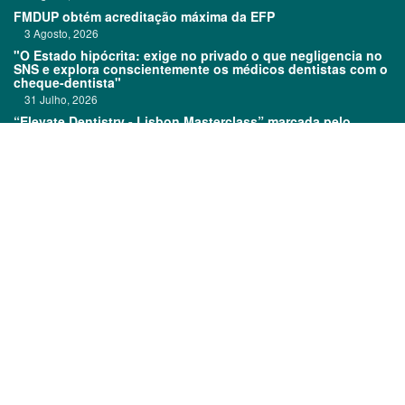
FMDUP obtém acreditação máxima da EFP
3 Agosto, 2026
"O Estado hipócrita: exige no privado o que negligencia no
SNS e explora conscientemente os médicos dentistas com o
cheque-dentista"
31 Julho, 2026
“Elevate Dentistry - Lisbon Masterclass” marcada pelo
sucesso
31 Julho, 2026
Links:
Prémios DentalPro
Classificados
TOP 600
Ficha técnica
Quem é Quem
Estatuto editorial
Assinatura
Política de privacidade
Media kit
Política de cookies