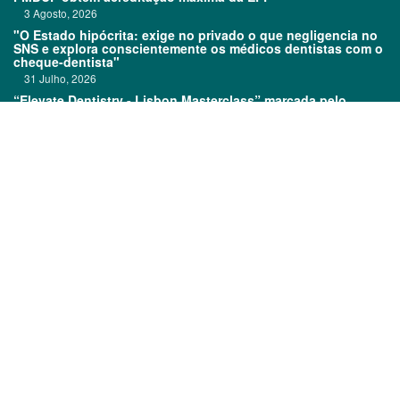
3 Agosto, 2026
"O Estado hipócrita: exige no privado o que negligencia no
SNS e explora conscientemente os médicos dentistas com o
cheque-dentista"
31 Julho, 2026
“Elevate Dentistry - Lisbon Masterclass” marcada pelo
sucesso
31 Julho, 2026
Links:
Prémios DentalPro
Classificados
TOP 600
Ficha técnica
Quem é Quem
Estatuto editorial
Assinatura
Política de privacidade
Media kit
Política de cookies
©
2026 CódigoPro