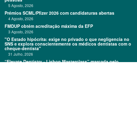
5 Agosto, 2026
Prémios SCML/Pfizer 2026 com candidaturas abertas
4 Agosto, 2026
FMDUP obtém acreditação máxima da EFP
3 Agosto, 2026
"O Estado hipócrita: exige no privado o que negligencia no
SNS e explora conscientemente os médicos dentistas com o
cheque-dentista"
31 Julho, 2026
“Elevate Dentistry - Lisbon Masterclass” marcada pelo
sucesso
31 Julho, 2026
Links:
Prémios DentalPro
Classificados
TOP 600
Ficha técnica
Quem é Quem
Estatuto editorial
Assinatura
Política de privacidade