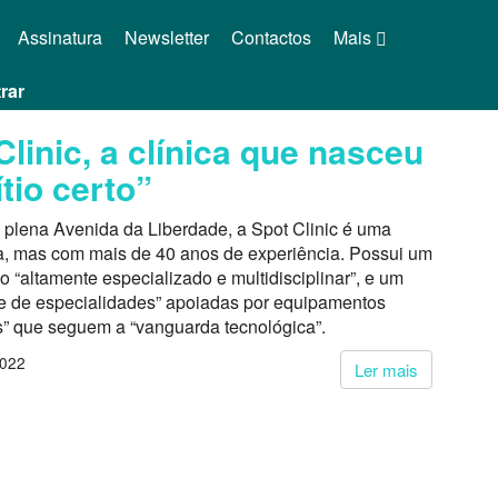
Assinatura
Newsletter
Contactos
Mais
rar
Clinic, a clínica que nasceu
ítio certo”
 plena Avenida da Liberdade, a Spot Clinic é uma
va, mas com mais de 40 anos de experiência. Possui um
co “altamente especializado e multidisciplinar”, e um
ue de especialidades” apoiadas por equipamentos
s” que seguem a “vanguarda tecnológica”.
2022
Ler mais