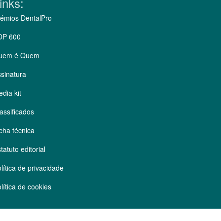
inks:
émios DentalPro
OP 600
uem é Quem
sinatura
dia kit
assificados
cha técnica
tatuto editorial
lítica de privacidade
lítica de cookies