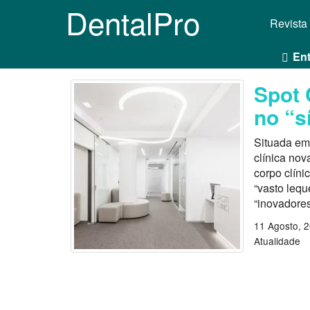
DentalPro
Revista
Ent
Spot 
no “s
Situada em
clínica no
corpo clíni
“vasto leq
“inovadore
11 Agosto, 
Atualidade