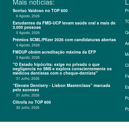
Mais notícias:
L
Sorriso Vaidoso no TOP 600
Pr
6 Agosto, 2026
T
Estudantes da FMD-UCP levam saúde oral a mais de
3.000 pessoas
Q
5 Agosto, 2026
Prémios SCML/Pfizer 2026 com candidaturas abertas
As
4 Agosto, 2026
FMDUP obtém acreditação máxima da EFP
Me
3 Agosto, 2026
"O Estado hipócrita: exige no privado o que
Cl
negligencia no SNS e explora conscientemente os
médicos dentistas com o cheque-dentista"
Fi
31 Julho, 2026
“Elevate Dentistry - Lisbon Masterclass” marcada
Es
pelo sucesso
31 Julho, 2026
Po
Clitrofa no TOP 600
30 Julho, 2026
Po
©
2026 CódigoPro