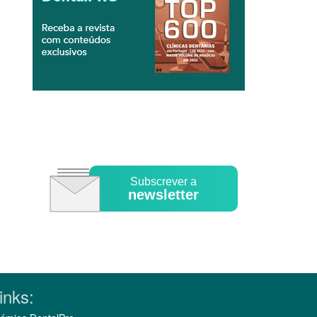
Subscrever a
newsletter
inks: