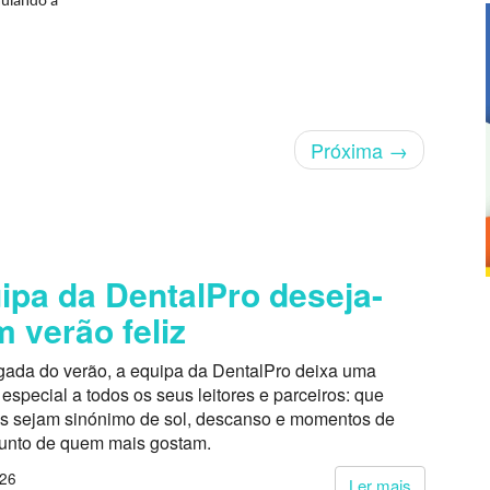
mulando a
Próxima
→
ipa da DentalPro deseja-
m verão feliz
ada do verão, a equipa da DentalPro deixa uma
pecial a todos os seus leitores e parceiros: que
s sejam sinónimo de sol, descanso e momentos de
junto de quem mais gostam.
026
Ler mais