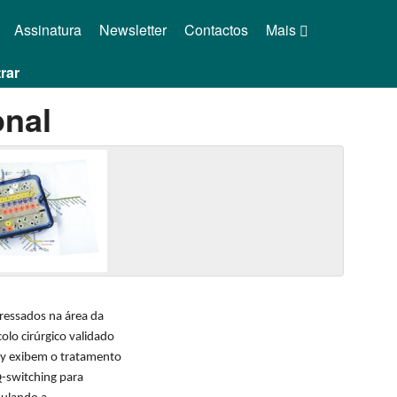
Assinatura
Newsletter
Contactos
Mais
rar
onal
eressados na área da
olo cirúrgico validado
Way exibem o tratamento
Q-switching para