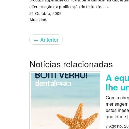
produzir superfícies com características biométricas, esti
diferenciação e a proliferação do tecido ósseo.
21 Outubro, 2009
Atualidade
←
Anterior
Notícias relacionadas
A equ
lhe u
Com a cheg
mensagem es
estes mese
qualidade 
7 Agosto, 2