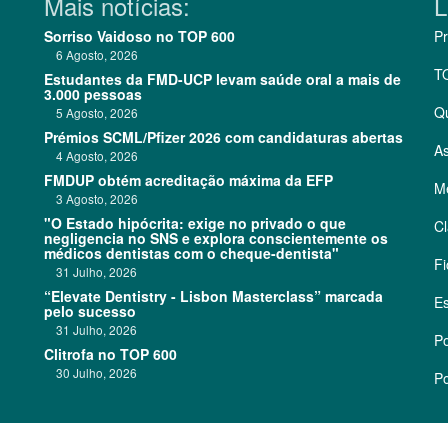
Mais notícias:
L
Sorriso Vaidoso no TOP 600
Pr
6 Agosto, 2026
T
Estudantes da FMD-UCP levam saúde oral a mais de
3.000 pessoas
Q
5 Agosto, 2026
Prémios SCML/Pfizer 2026 com candidaturas abertas
As
4 Agosto, 2026
FMDUP obtém acreditação máxima da EFP
Me
3 Agosto, 2026
"O Estado hipócrita: exige no privado o que
Cl
negligencia no SNS e explora conscientemente os
médicos dentistas com o cheque-dentista"
Fi
31 Julho, 2026
“Elevate Dentistry - Lisbon Masterclass” marcada
Es
pelo sucesso
31 Julho, 2026
Po
Clitrofa no TOP 600
30 Julho, 2026
Po
©
2026 CódigoPro