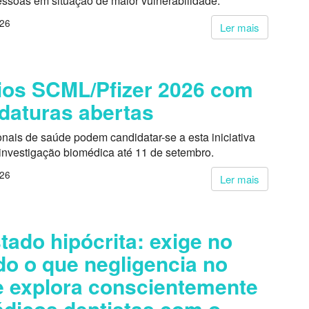
essoas em situação de maior vulnerabilidade.
026
Ler mais
os SCML/Pfizer 2026 com
daturas abertas
onais de saúde podem candidatar-se a esta iniciativa
 investigação biomédica até 11 de setembro.
026
Ler mais
tado hipócrita: exige no
do o que negligencia no
 explora conscientemente
dicos dentistas com o