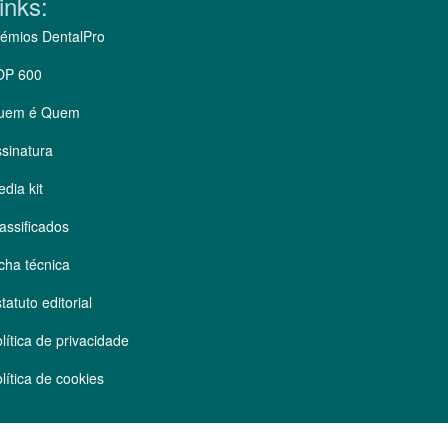
inks:
émios DentalPro
OP 600
uem é Quem
sinatura
dia kit
assificados
cha técnica
tatuto editorial
lítica de privacidade
lítica de cookies