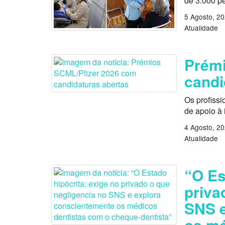
de 3.000 p
5 Agosto, 2
Atualidade
Prémi
candi
Os profissi
de apoio à
4 Agosto, 2
Atualidade
“O Es
priva
SNS e
os mé