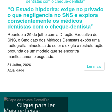
“O Estado hipócrita: exige no privado
o que negligencia no SNS e explora
conscientemente os médicos
dentistas com o cheque-dentista”
Reunido a 29 de julho com a Direção Executiva do
SNS, o Sindicato dos Médicos Dentistas expôs uma
radiografia minuciosa do setor e exigiu a restruturação
profunda de um modelo que se encontra
manifestamente esgotado.
31 Julho, 2026
Ler mais
Atualidade
Clique para ler
Mais notícias: