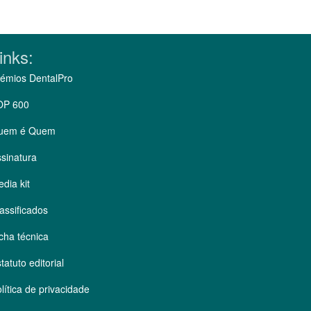
inks:
émios DentalPro
OP 600
uem é Quem
sinatura
dia kit
assificados
cha técnica
tatuto editorial
lítica de privacidade