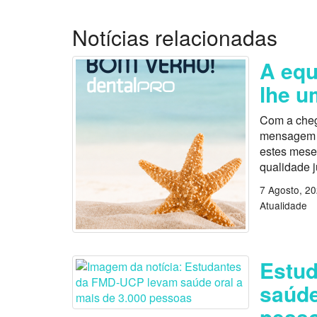
Notícias relacionadas
A equ
lhe u
Com a cheg
mensagem es
estes mese
qualidade 
7 Agosto, 2
Atualidade
Estu
saúde
pess