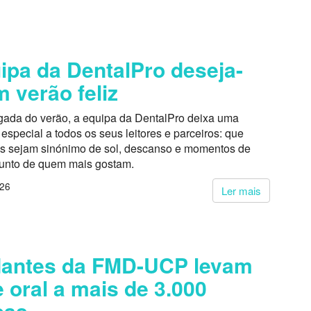
ipa da DentalPro deseja-
m verão feliz
ada do verão, a equipa da DentalPro deixa uma
pecial a todos os seus leitores e parceiros: que
s sejam sinónimo de sol, descanso e momentos de
junto de quem mais gostam.
026
Ler mais
dantes da FMD-UCP levam
 oral a mais de 3.000
oas