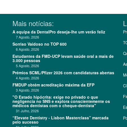
Mais notícias:
L
A equipa da DentalPro deseja-lhe um verão feliz
Pr
7 Agosto, 2026
T
Sorriso Vaidoso no TOP 600
6 Agosto, 2026
Q
Estudantes da FMD-UCP levam saúde oral a mais de
3.000 pessoas
As
5 Agosto, 2026
Prémios SCML/Pfizer 2026 com candidaturas abertas
Me
4 Agosto, 2026
FMDUP obtém acreditação máxima da EFP
Cl
3 Agosto, 2026
Fi
"O Estado hipócrita: exige no privado o que
negligencia no SNS e explora conscientemente os
médicos dentistas com o cheque-dentista"
Es
31 Julho, 2026
“Elevate Dentistry - Lisbon Masterclass” marcada
Po
pelo sucesso