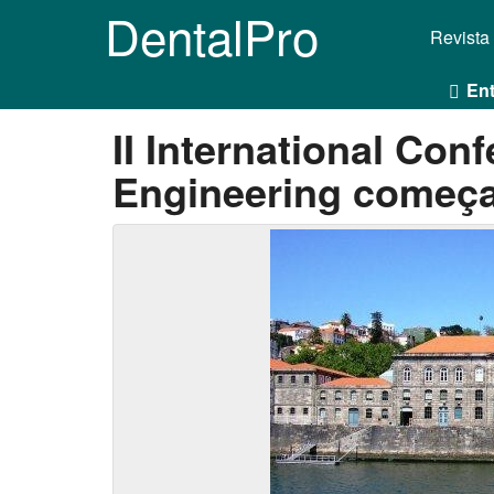
DentalPro
Revista
Ent
II International Con
Engineering começa