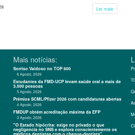
26
Ler mais
Mais notícias:
L
Sorriso Vaidoso no TOP 600
Pr
6 Agosto, 2026
T
Estudantes da FMD-UCP levam saúde oral a mais de
3.000 pessoas
Q
5 Agosto, 2026
Prémios SCML/Pfizer 2026 com candidaturas abertas
As
4 Agosto, 2026
FMDUP obtém acreditação máxima da EFP
Me
3 Agosto, 2026
"O Estado hipócrita: exige no privado o que
Cl
negligencia no SNS e explora conscientemente os
médicos dentistas com o cheque-dentista"