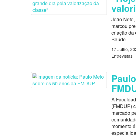
valor
João Neto, 
marcou pres
criação da 
Saúde.
17 Julho, 20
Entrevistas
Paulo
FMD
A Faculdad
(FMDUP) ce
marcado pe
comunidade
momento é 
especialid