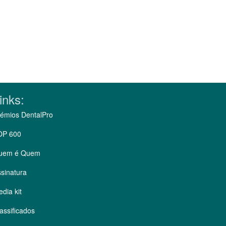
inks:
émios DentalPro
OP 600
uem é Quem
sinatura
dia kit
assificados