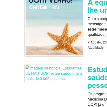
A equ
lhe u
Com a cheg
mensagem es
estes mese
qualidade 
7 Agosto, 2
Atualidade
Estu
saúde
pess
Os program
Medicina D
UCP) já en