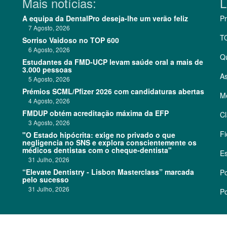
Mais notícias:
L
A equipa da DentalPro deseja-lhe um verão feliz
Pr
7 Agosto, 2026
T
Sorriso Vaidoso no TOP 600
6 Agosto, 2026
Q
Estudantes da FMD-UCP levam saúde oral a mais de
3.000 pessoas
As
5 Agosto, 2026
Prémios SCML/Pfizer 2026 com candidaturas abertas
Me
4 Agosto, 2026
FMDUP obtém acreditação máxima da EFP
Cl
3 Agosto, 2026
Fi
"O Estado hipócrita: exige no privado o que
negligencia no SNS e explora conscientemente os
médicos dentistas com o cheque-dentista"
Es
31 Julho, 2026
“Elevate Dentistry - Lisbon Masterclass” marcada
Po
pelo sucesso
31 Julho, 2026
Po
©
2026 CódigoPro