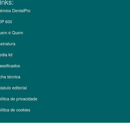
inks:
émios DentalPro
OP 600
uem é Quem
sinatura
dia kit
assificados
cha técnica
tatuto editorial
lítica de privacidade
lítica de cookies