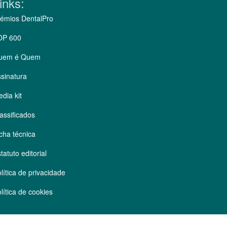
inks:
émios DentalPro
OP 600
uem é Quem
sinatura
dia kit
assificados
cha técnica
tatuto editorial
lítica de privacidade
lítica de cookies