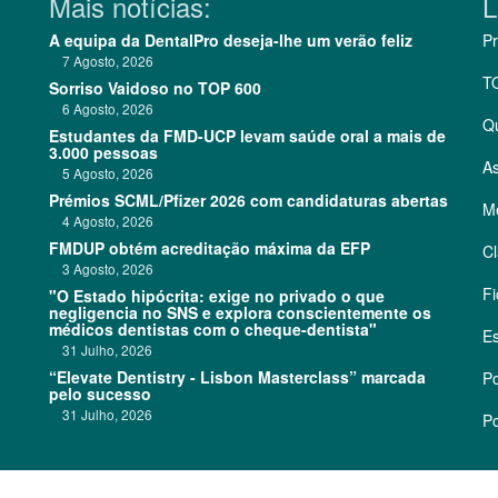
Mais notícias:
L
A equipa da DentalPro deseja-lhe um verão feliz
Pr
7 Agosto, 2026
T
Sorriso Vaidoso no TOP 600
6 Agosto, 2026
Q
Estudantes da FMD-UCP levam saúde oral a mais de
3.000 pessoas
As
5 Agosto, 2026
Prémios SCML/Pfizer 2026 com candidaturas abertas
Me
4 Agosto, 2026
FMDUP obtém acreditação máxima da EFP
Cl
3 Agosto, 2026
Fi
"O Estado hipócrita: exige no privado o que
negligencia no SNS e explora conscientemente os
médicos dentistas com o cheque-dentista"
Es
31 Julho, 2026
“Elevate Dentistry - Lisbon Masterclass” marcada
Po
pelo sucesso
31 Julho, 2026
Po
©
2026 CódigoPro