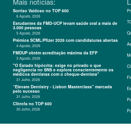
Mais notícias:
L
Sorriso Vaidoso no TOP 600
Pr
6 Agosto, 2026
T
Estudantes da FMD-UCP levam saúde oral a mais de
3.000 pessoas
Q
5 Agosto, 2026
Prémios SCML/Pfizer 2026 com candidaturas abertas
As
4 Agosto, 2026
FMDUP obtém acreditação máxima da EFP
Me
3 Agosto, 2026
"O Estado hipócrita: exige no privado o que
Cl
negligencia no SNS e explora conscientemente os
médicos dentistas com o cheque-dentista"
Fi
31 Julho, 2026
“Elevate Dentistry - Lisbon Masterclass” marcada
Es
pelo sucesso
31 Julho, 2026
Po
Clitrofa no TOP 600
30 Julho, 2026
Po
©
2026 CódigoPro