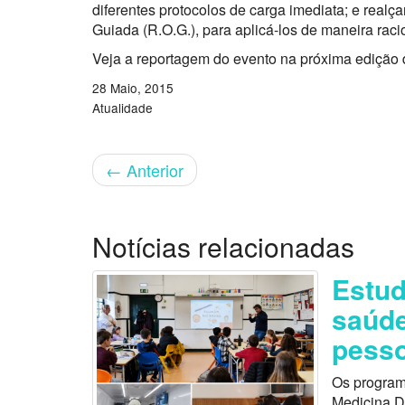
diferentes protocolos de carga imediata; e real
Guiada (R.O.G.), para aplicá-los de maneira racion
Veja a reportagem do evento na próxima edição 
28 Maio, 2015
Atualidade
←
Anterior
Notícias relacionadas
Estu
saúde
pess
Os program
Medicina D