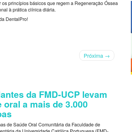
çar os princípios básicos que regem a Regeneração Óssea
al à prática clínica diária.
da DentalPro!
Próxima
→
dantes da FMD-UCP levam
 oral a mais de 3.000
oas
as de Saúde Oral Comunitária da Faculdade de
entária da Universidade Católica Portuguesa (FMD-