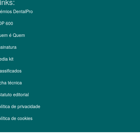
inks:
émios DentalPro
OP 600
uem é Quem
sinatura
dia kit
assificados
cha técnica
tatuto editorial
lítica de privacidade
lítica de cookies